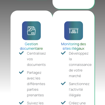
Gestion
Monitoring des
documentaire
sites illégaux
Centralisez
Développez
vos
la
documents
connaissance
de votre
Partagez
marché
avec les
différentes
Sanctionnez
parties
l'activité
prenantes
illégale
Suivez les
Créez une