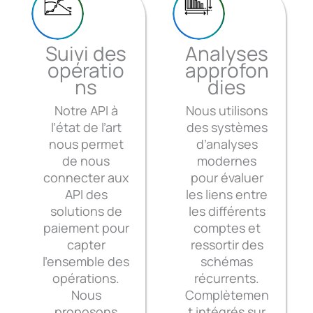
Suivi des
Analyses
opératio
approfon
ns
dies
Notre API à
Nous utilisons
l’état de l’art
des systèmes
nous permet
d’analyses
de nous
modernes
connecter aux
pour évaluer
API des
les liens entre
solutions de
les différents
paiement pour
comptes et
capter
ressortir des
l’ensemble des
schémas
opérations.
récurrents.
Nous
Complètemen
proposons
t intégrés sur