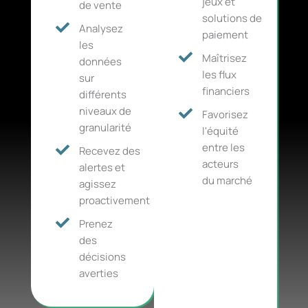
jeux et
de vente
solutions de
Analysez
paiement
les
Maîtrisez
données
les flux
sur
financiers
différents
niveaux de
Favorisez
granularité
l'équité
entre les
Recevez des
acteurs
alertes et
du marché
agissez
proactivement
Prenez
des
décisions
averties