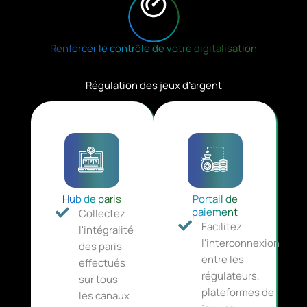
Renforcer le contrôle de votre digitalisation
Régulation des jeux d’argent
Hub de paris
Portail de
paiement
Collectez
Facilitez
l'intégralité
l'interconnexion
des paris
entre les
effectués
régulateurs,
sur tous
plateformes de
les canaux